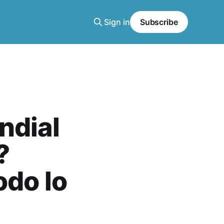
Sign in
Subscribe
ndial
?
odo lo