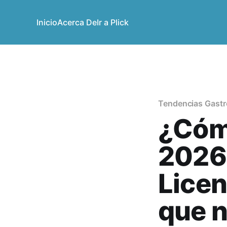
Inicio
Acerca De
Ir a Plick
Tendencias Gast
¿Cómo
2026 
Licen
que n