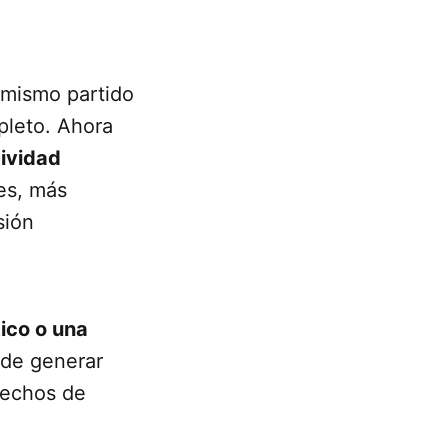
 mismo partido
pleto. Ahora
ividad
es, más
sión
ico o una
ede generar
rechos de