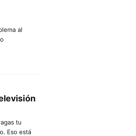
blema al
io
elevisión
Pagas tu
to. Eso está